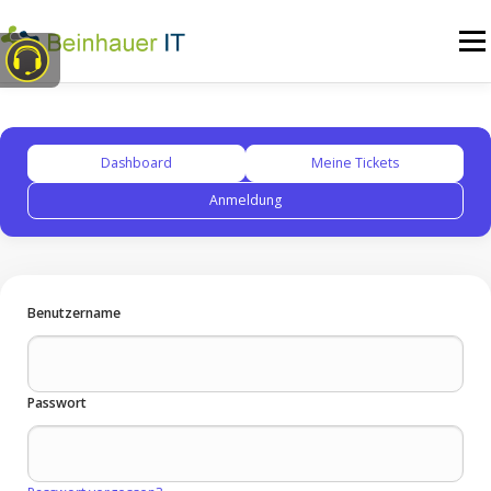
Zum
Inhalt
Menü
springen
Home
Dienstleistungen
Versprechen
Dashboard
Meine Tickets
Anmeldung
Referenzen
Blog
Partner
Shop
Kontakt
Benutzername
Passwort