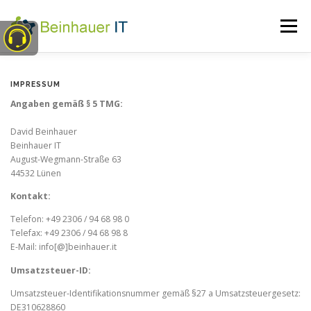
Zum
Inhalt
Menü
springen
Home
Dienstleistungen
Versprechen
IMPRESSUM
Angaben gemäß § 5 TMG:
Referenzen
Blog
Partner
Shop
Kontakt
David Beinhauer
Beinhauer IT
August-Wegmann-Straße 63
44532 Lünen
Kontakt:
Telefon: +49 2306 / 94 68 98 0
Telefax: +49 2306 / 94 68 98 8
E-Mail: info[@]beinhauer.it
Umsatzsteuer-ID:
Umsatzsteuer-Identifikationsnummer gemäß §27 a Umsatzsteuergesetz:
DE310628860